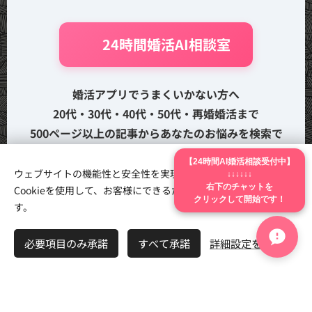
🤖 24時間婚活AI相談室
婚活アプリでうまくいかない方へ
20代・30代・40代・50代・再婚婚活まで
500ページ以上の記事からあなたのお悩みを検索で
きます
【24時間AI婚活相談受付中】
ウェブサイトの機能性と安全性を実現するため、Webnodeは
↓↓↓↓↓↓
Cookieを使用して、お客様にできるだけ最高の体験を提供しま
右下のチャットを
🔍 婚活お悩み検索（無料）
クリックして開始です！
す。
「50代婚活」「再婚」など自由検索
必要項目のみ承諾
すべて承諾
詳細設定を開く
💖 AI婚活成功診断（無料）
3分であなたの婚活成功率を診断