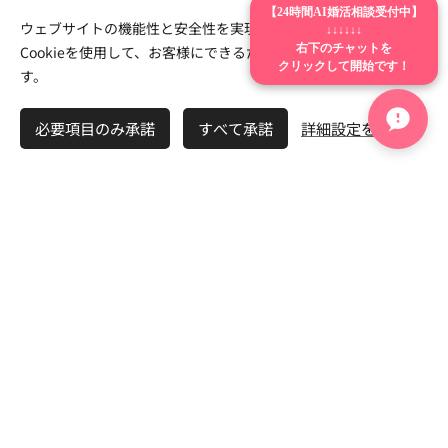
【24時間AI婚活相談受付中】
ウェブサイトの機能性と安全性を実現するため、Webnodeは
↓↓↓↓↓↓
Cookieを使用して、お客様にできるだけ最高の体験を提供しま
右下のチャットを
クリックして開始です！
す。
必要項目のみ承諾
すべて承諾
詳細設定を開く
■ 他職業の婚活を見る
医師の婚活
公務員の婚活
薬剤師の婚活
教員の婚活
ITエンジニアの婚活
看護師の婚活