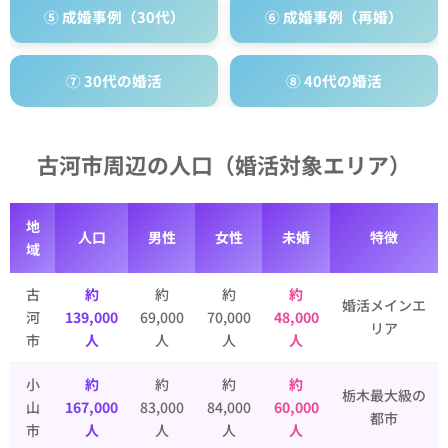
⑤ 成婚事例（30代）
⑥ 成婚事例（再婚）
⑦ 30代の婚活
⑧ 40代の婚活
古河市周辺の人口（婚活対象エリア）
地
人口
男性
女性
未婚
特徴
域
古
約
約
約
約
婚活メインエ
河
139,000
69,000
70,000
48,000
リア
市
人
人
人
人
小
約
約
約
約
栃木最大級の
山
167,000
83,000
84,000
60,000
都市
市
人
人
人
人