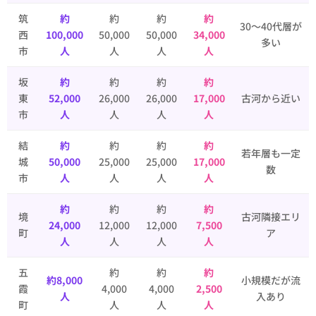
筑
約
約
約
約
30〜40代層が
西
100,000
50,000
50,000
34,000
多い
市
人
人
人
人
坂
約
約
約
約
東
52,000
26,000
26,000
17,000
古河から近い
市
人
人
人
人
結
約
約
約
約
若年層も一定
城
50,000
25,000
25,000
17,000
数
市
人
人
人
人
約
約
約
約
境
古河隣接エリ
24,000
12,000
12,000
7,500
町
ア
人
人
人
人
五
約
約
約
約8,000
小規模だが流
霞
4,000
4,000
2,500
人
入あり
町
人
人
人