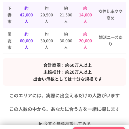
下
約
約
約
約
女性比率やや
妻
42,000
20,500
21,500
14,000
高め
市
人
人
人
人
常
約
約
約
約
婚活ニーズあ
総
60,000
30,000
30,000
20,000
り
市
人
人
人
人
👉 合計商圏：約60万人以上
👉 未婚推計：約20万人以上
👉 出会い母数としては十分な規模です
このエリアには、実際に出会えるだけの人数がいます
この人数の中から、あなたに合う方を一緒に探します
▶ 今すぐ無料相談してみる