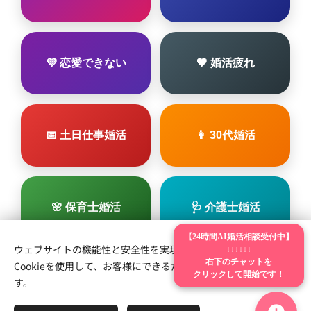
💜 恋愛できない
🖤 婚活疲れ
📅 土日仕事婚活
👩 30代婚活
🌸 保育士婚活
🩺 介護士婚活
【24時間AI婚活相談受付中】
ウェブサイトの機能性と安全性を実現するため、Webnodeは
↓↓↓↓↓↓
Cookieを使用して、お客様にできるだけ最高の体験を提供しま
右下のチャットを
🚒 消防士婚活
クリックして開始です！
す。