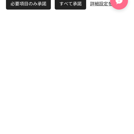
必要項目のみ承諾
すべて承諾
詳細設定を開く
📱 LINE無料相談はこち
☎ 029-896-9215
ら
🤖 24時間婚活AI相談室