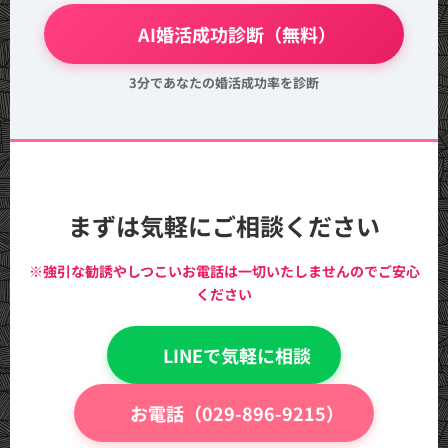
💖 AI婚活成功診断（無料）
3分であなたの婚活成功率を診断
まずは気軽にご相談ください
※強引な勧誘やしつこいお電話は一切いたしませんのでご安心
ください
💬 LINEで気軽に相談
📞 お電話（029-896-9215）