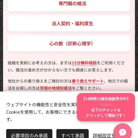
💼 専門職の婚活
🤝 法人契約・福利厚生
💖 心の数（診断心理学）
結婚を真剣にお考えの方は、まずは
15分無料相談
をご利用くださ
い。婚活の進め方が分からない方でも親身にお答えします。
他社からの乗り換えをご検討の方は
乗り換えサポート
、地元での婚
活をお探しの方は
茨城の地域別婚活
をご覧ください。
【24時間AI婚活相談受付中】
ウェブサイトの機能性と安全性を実現するため、Webnodeは
↓↓↓↓↓↓
Cookieを使用して、お客様にできるだけ最高の体験を提供しま
右下のチャットを
クリックして開始です！
す。
製作
はんこ広場つくば二の宮店
Cookie
言語
必要項目のみ承諾
すべて承諾
詳細設定を開く