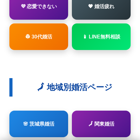
💜 恋愛できない
🖤 婚活疲れ
👷 30代婚活
📱 LINE無料相談
🗾 地域別婚活ページ
🌸 茨城県婚活
🗾 関東婚活