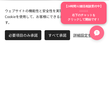
【24時間AI婚活相談受付中】
ウェブサイトの機能性と安全性を実現するため、Webnodeは
🌿 埼玉婚活
🍓 栃木婚活
↓↓↓↓↓↓
Cookieを使用して、お客様にできるだけ最高の体験を提供しま
右下のチャットを
クリックして開始です！
す。
必要項目のみ承諾
すべて承諾
詳細設定を開く
🤖 24時間婚活AI相談室
婚活アプリでうまくいかない方へ