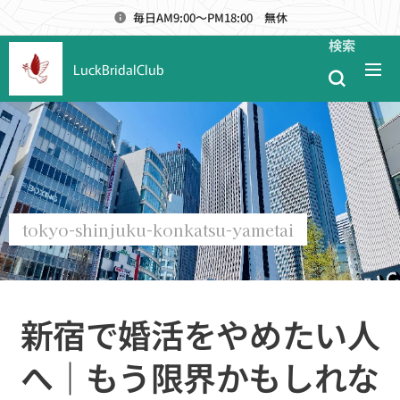
毎日AM9:00～PM18:00 無休
検索
LuckBridalClub
tokyo-shinjuku-konkatsu-yametai
新宿で婚活をやめたい人
へ｜もう限界かもしれな