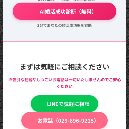
💖 AI婚活成功診断（無料）
3分であなたの婚活成功率を診断
まずは気軽にご相談ください
※強引な勧誘やしつこいお電話は一切いたしませんのでご安心
ください
💬 LINEで気軽に相談
📞 お電話（029-896-9215）