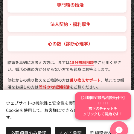
💼 専門職の婚活
🤝 法人契約・福利厚生
💖 心の数（診断心理学）
結婚を真剣にお考えの方は、まずは
15分無料相談
をご利用くださ
い。婚活の進め方が分からない方でも親身にお答えします。
他社からの乗り換えをご検討の方は
乗り換えサポート
、地元での婚
活をお探しの方は
茨城の地域別婚活
をご覧ください。
【24時間AI婚活相談受付中】
ウェブサイトの機能性と安全性を実現するため、Webnodeは
↓↓↓↓↓↓
Cookieを使用して、お客様にできるだけ最高の体験を提供しま
右下のチャットを
クリックして開始です！
す。
製作
はんこ広場つくば二の宮店
Cookie
言語
必要項目のみ承諾
すべて承諾
詳細設定を開く