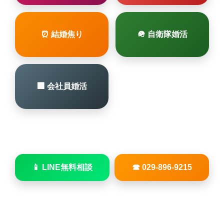
⏰ 結婚焦り
🪖 自衛隊婚活
🏢 会社員婚活
📱 LINE無料相談
☎ 029-896-9215