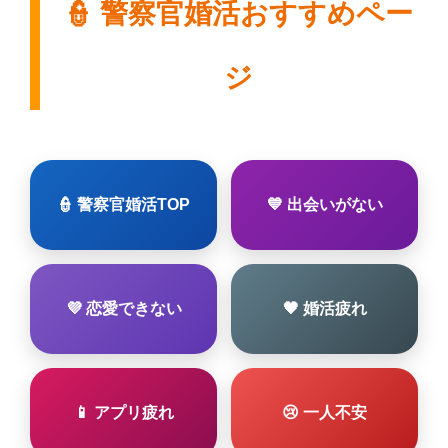
👮 警察官婚活おすすめペー
ジ
👮 警察官婚活TOP
💙 出会いがない
💜 恋愛できない
🖤 婚活疲れ
📱 アプリ疲れ
😢 一人不安