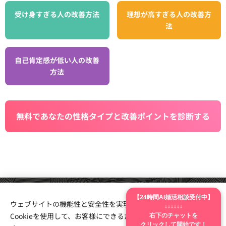
受け身すぎる人の改善方法
理想が高すぎる人の改善方
法
自己肯定感が低い人の改善
方法
無料であなたの性格タイプと改善ポイントを診断する
【24時間AI婚活相談受付中】
ウェブサイトの機能性と安全性を実現するため、Webnodeは
↓↓↓↓↓↓
右下のチャットを
Cookieを使用して、お客様にできるだけ最高の体験を提供しま
クリックして開始です！