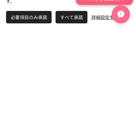
す。
🤖 24時間婚活AI相談室
必要項目のみ承諾
すべて承諾
詳細設定を開く
婚活アプリでうまくいかない方へ
20代・30代・40代・50代・再婚婚活まで
500ページ以上の記事からあなたのお悩みを検索で
きます
🔍 婚活お悩み検索（無料）
「50代婚活」「再婚」など自由検索
💖 AI婚活成功診断（無料）
3分であなたの婚活成功率を診断