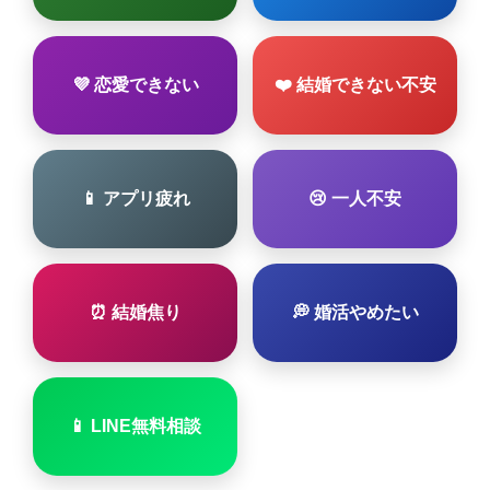
💜 恋愛できない
❤️ 結婚できない不安
📱 アプリ疲れ
😢 一人不安
⏰ 結婚焦り
💭 婚活やめたい
📱 LINE無料相談