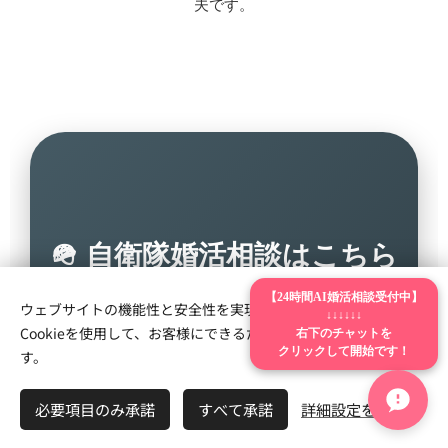
夫です。
🪖 自衛隊婚活相談はこちら
【24時間AI婚活相談受付中】
ウェブサイトの機能性と安全性を実現するため、Webnodeは
↓↓↓↓↓↓
Cookieを使用して、お客様にできるだけ最高の体験を提供しま
自衛隊員特有の婚活疲れ
右下のチャットを
クリックして開始です！
す。
も、
必要項目のみ承諾
すべて承諾
詳細設定を開く