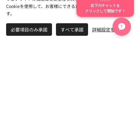
③ 感情が動かない恋
右下のチャットを
Cookieを使用して、お客様にできるだけ最高の体験を提供しま
④ 無気力恋愛
クリックして開始です！
愛
す。
必要項目のみ承諾
すべて承諾
詳細設定を開く
⑤ 喜びが減る時代
⑥ 感情表現できない
⑦ 涙が減る時代