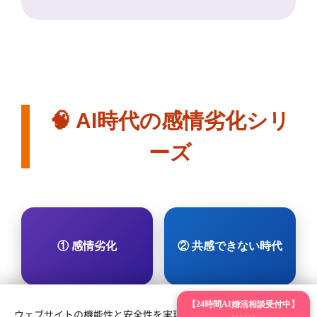
🧠 AI時代の感情劣化シリ
ーズ
① 感情劣化
② 共感できない時代
【24時間AI婚活相談受付中】
ウェブサイトの機能性と安全性を実現するため、Webnodeは
↓↓↓↓↓↓