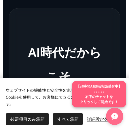
AI時代だから
こそ、
【24時間AI婚活相談受付中】
ウェブサイトの機能性と安全性を実現するため、Webnodeは
↓↓↓↓↓↓
「本音を話せ
Cookieを使用して、お客様にできるだけ最高の体験を提供しま
右下のチャットを
クリックして開始です！
す。
必要項目のみ承諾
すべて承諾
詳細設定を開く
る相手」が価