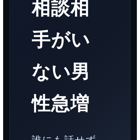
相談相
手がい
ない男
性急増
誰にも話せず、