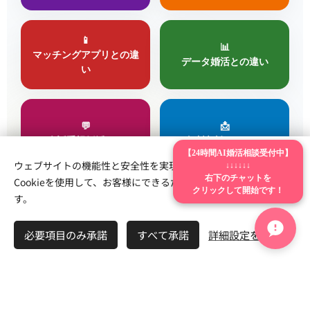
📱
📊
マッチングアプリとの違
データ婚活との違い
い
💬
📩
会話重視婚活とは
無料相談はこちら
【24時間AI婚活相談受付中】
ウェブサイトの機能性と安全性を実現するため、Webnodeは
↓↓↓↓↓↓
右下のチャットを
Cookieを使用して、お客様にできるだけ最高の体験を提供しま
クリックして開始です！
す。
必要項目のみ承諾
すべて承諾
詳細設定を開く