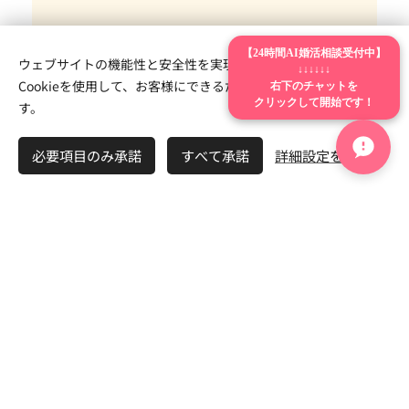
💼 職業別婚活サポート
【24時間AI婚活相談受付中】
ウェブサイトの機能性と安全性を実現するため、Webnodeは
↓↓↓↓↓↓
右下のチャットを
Cookieを使用して、お客様にできるだけ最高の体験を提供しま
クリックして開始です！
す。
経営者・会社員・公務員・看護師・技術職・研
必要項目のみ承諾
すべて承諾
詳細設定を開く
究職の婚活はこちら
💼 職業別婚活サポートはこち
ら