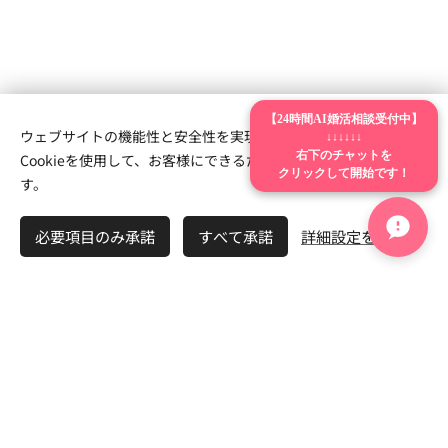
【24時間AI婚活相談受付中】
🗣 AI時代の会話力崩壊シ
ウェブサイトの機能性と安全性を実現するため、Webnodeは
↓↓↓↓↓↓
Cookieを使用して、お客様にできるだけ最高の体験を提供しま
右下のチャットを
リーズ
クリックして開始です！
す。
必要項目のみ承諾
すべて承諾
詳細設定を開く
① 会話力崩壊
② 雑談力が消える
④ 人と話せない男性
③ 若者の会話苦手