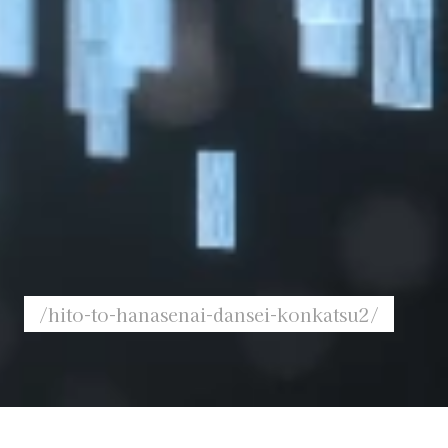
/hito-to-hanasenai-dansei-konkatsu2/