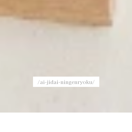
/ai-jidai-ningenryoku/