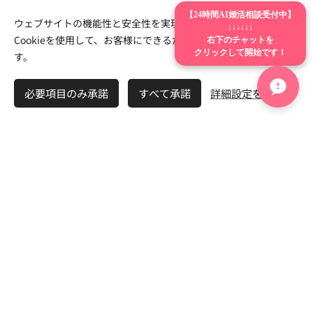
人柄婚活シリーズ
【24時間AI婚活相談受付中】
ウェブサイトの機能性と安全性を実現するため、Webnodeは
↓↓↓↓↓↓
右下のチャットを
Cookieを使用して、お客様にできるだけ最高の体験を提供しま
クリックして開始です！
す。
💖
😊
最後は人柄で 結婚が決まる
必要項目のみ承諾
すべて承諾
詳細設定を開く
優しい男性が 選ばれる理由
理由
🤖
🤝
AI時代に 人間力が価値にな
安心感を与えられる人 が強
る理由
い理由