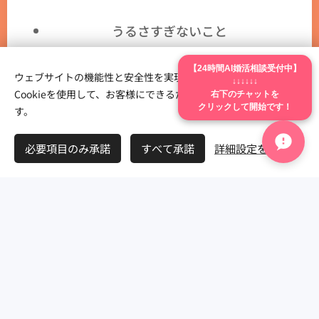
うるさすぎないこと
【24時間AI婚活相談受付中】
ウェブサイトの機能性と安全性を実現するため、Webnodeは
その時その時で、 「今日ここがいいな」 と思
↓↓↓↓↓↓
Cookieを使用して、お客様にできるだけ最高の体験を提供しま
右下のチャットを
クリックして開始です！
う場所を選んでいます。
す。
必要項目のみ承諾
すべて承諾
詳細設定を開く
なので、 仲人酒場には、 マニュアルっ
ぽさがありません。
むしろ、 少しゆるいかもしれません。