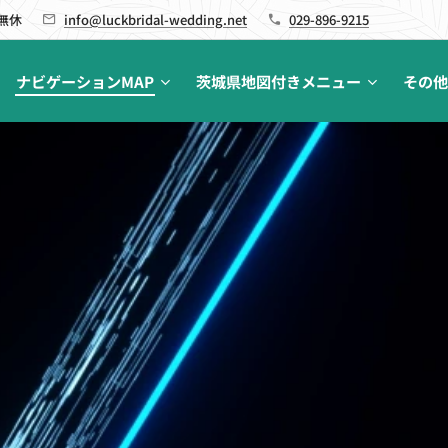
 無休
info@luckbridal-wedding.net
029-896-9215
ナビゲーションMAP
茨城県地図付きメニュー
その他