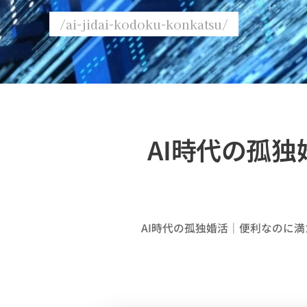
/ai-jidai-kodoku-konkatsu/
AI時代の孤
AI時代の孤独婚活｜便利なのに