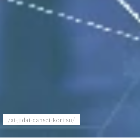
/ai-jidai-dansei-koritsu/