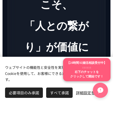
こそ、
「人との繋が
り」が価値に
【24時間AI婚活相談受付中】
なる
ウェブサイトの機能性と安全性を実現するため、Webnodeは
↓↓↓↓↓↓
Cookieを使用して、お客様にできるだけ最高の体験を提供しま
右下のチャットを
クリックして開始です！
す。
必要項目のみ承諾
すべて承諾
詳細設定を開く