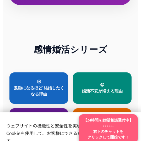
感情婚活シリーズ
😢
😟
孤独になるほど 結婚したく
婚活不安が増える理由
なる理由
⏳
🤝
【24時間AI婚活相談受付中】
ウェブサイトの機能性と安全性を実現するため、Webnodeは
婚活後悔する人たち
安心感が結婚で大切な理由
↓↓↓↓↓↓
Cookieを使用して、お客様にできるだけ最高の体験を提供しま
右下のチャットを
クリックして開始です！
す。