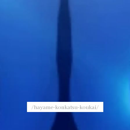
/hayame-konkatsu-koukai/