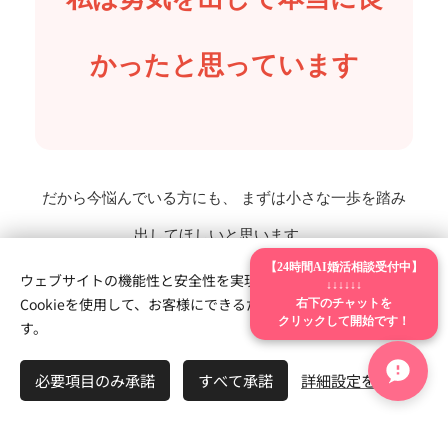
かったと思っています
だから今悩んでいる方にも、 まずは小さな一歩を踏み
出してほしいと思います。
【24時間AI婚活相談受付中】
ウェブサイトの機能性と安全性を実現するため、Webnodeは
↓↓↓↓↓↓
右下のチャットを
Cookieを使用して、お客様にできるだけ最高の体験を提供しま
クリックして開始です！
す。
📖 他の体験談も読んでみませ
必要項目のみ承諾
すべて承諾
詳細設定を開く
んか？