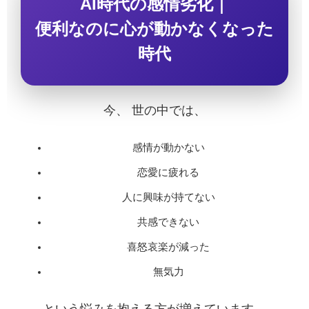
AI時代の感情劣化｜
便利なのに心が動かなくなった
時代
今、 世の中では、
感情が動かない
恋愛に疲れる
人に興味が持てない
共感できない
喜怒哀楽が減った
無気力
という悩みを抱える方が増えています。