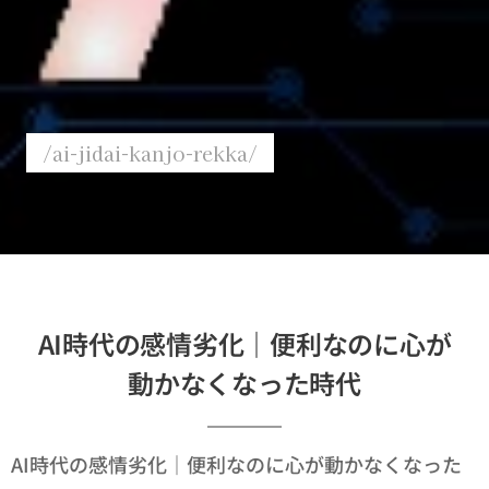
/ai-jidai-kanjo-rekka/
AI時代の感情劣化｜便利なのに心が
動かなくなった時代
AI時代の感情劣化｜便利なのに心が動かなくなった