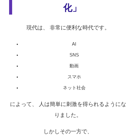
化」
現代は、 非常に便利な時代です。
AI
SNS
動画
スマホ
ネット社会
によって、 人は簡単に刺激を得られるようにな
りました。
しかしその一方で、