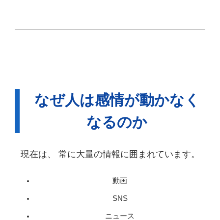
なぜ人は感情が動かなく
なるのか
現在は、 常に大量の情報に囲まれています。
動画
SNS
ニュース