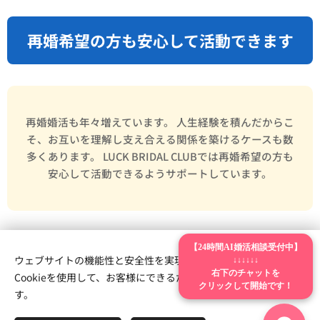
再婚希望の方も安心して活動できます
再婚婚活も年々増えています。 人生経験を積んだからこ
そ、お互いを理解し支え合える関係を築けるケースも数
多くあります。 LUCK BRIDAL CLUBでは再婚希望の方も
安心して活動できるようサポートしています。
【24時間AI婚活相談受付中】
よくある質問（FAQ）
ウェブサイトの機能性と安全性を実現するため、Webnodeは
↓↓↓↓↓↓
右下のチャットを
Cookieを使用して、お客様にできるだけ最高の体験を提供しま
クリックして開始です！
す。