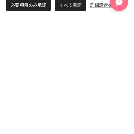
必要項目のみ承諾
すべて承諾
詳細設定を開く
Q. 婚活初心者でも活動できますか？
もちろんです。 プロフィール作成からお見合い、交際ま
で丁寧にサポートいたします。
Q. 20代でも結婚相談所は利用できますか？
はい。 20代から婚活を始める方は年々増えており、将来
を見据えた真剣な出会いを求める方におすすめです。
Q. 50代でも婚活できますか？
もちろん可能です。 50代から新しい人生をスタートされ
る方もたくさんいらっしゃいます。
Q. オンライン相談は可能ですか？