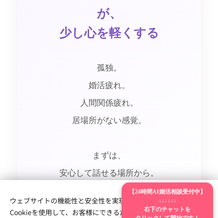
が、
少し心を軽くする
孤独。
婚活疲れ。
人間関係疲れ。
居場所がない感覚。
まずは、
安心して話せる場所から。
【24時間AI婚活相談受付中】
ウェブサイトの機能性と安全性を実現するため、Webnodeは
↓↓↓↓↓↓
私たちは、
右下のチャットを
Cookieを使用して、お客様にできるだけ最高の体験を提供しま