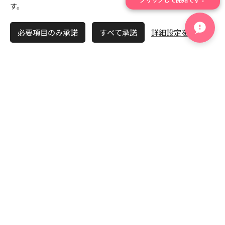
クリックして開始です！
す。
自然体でつながれる空気感を大切
にしています。
必要項目のみ承諾
すべて承諾
詳細設定を開く
AI時代の安心感シリーズ
孤独を感じる婚活
安心できる婚活とは