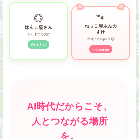
🐾
💮
ねっこ屋ぶんの
はんこ屋さん
すけ
つくば二の宮店
公式Instagram 🐱
Visit Site
Instagram
AI時代だからこそ、
人とつながる場所
を。