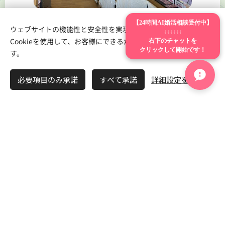
【24時間AI婚活相談受付中】
ウェブサイトの機能性と安全性を実現するため、Webnodeは
↓↓↓↓↓↓
右下のチャットを
Cookieを使用して、お客様にできるだけ最高の体験を提供しま
クリックして開始です！
す。
ねっこ屋 insta
必要項目のみ承諾
すべて承諾
詳細設定を開く