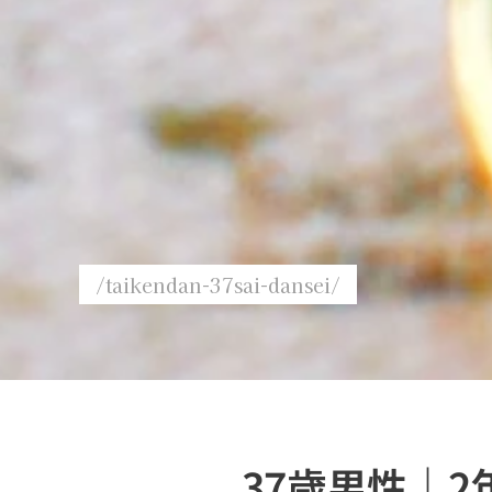
/taikendan-37sai-dansei/
37歳男性｜