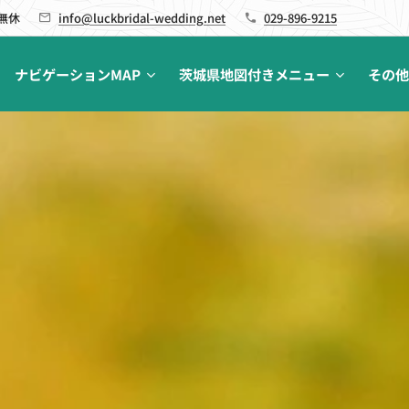
 無休
info@luckbridal-wedding.net
029-896-9215
ナビゲーションMAP
茨城県地図付きメニュー
その他