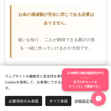
お金の価値観が完全に同じである必要は
ありません。
違いを知り、 二人が納得できる家計の形
を 一緒に作っていけるかが大切です。
【24時間AI婚活相談受付中】
ウェブサイトの機能性と安全性を実現するため、Webnodeは
↓↓↓↓↓↓
右下のチャットを
Cookieを使用して、お客様にできるだけ最高の体験を提供しま
クリックして開始です！
結婚前に話し合いたいこと 2
す。
💼 仕事について
必要項目のみ承諾
すべて承諾
詳細設定を開く