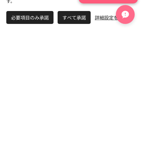
す。
情報ライブラリーです。 婚活を始める前の基
必要項目のみ承諾
すべて承諾
詳細設定を開く
礎知識から、お見合い、交際、ご成婚まで役
立つ情報を
No.0001、No.0002、No.0003…
と順番に公開しています。
婚活で分からないことや不安なことがあれ
ば、ぜひ婚活辞典をご活用ください。 これか
らも皆さまの婚活に役立つ情報を順次追加し
てまいります。
📚 関連記事