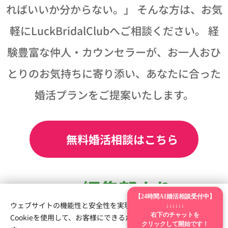
ればいいか分からない。」 そんな方は、お気
軽にLuckBridalClubへご相談ください。 経
験豊富な仲人・カウンセラーが、お一人おひ
とりのお気持ちに寄り添い、あなたに合った
婚活プランをご提案いたします。
🌸 無料婚活相談はこちら
📝 編集部より
【24時間AI婚活相談受付中】
ウェブサイトの機能性と安全性を実現するため、Webnodeは
↓↓↓↓↓↓
Cookieを使用して、お客様にできるだけ最高の体験を提供しま
右下のチャットを
婚活辞典は、LuckBridalClubが運営する婚活
クリックして開始です！