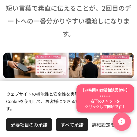
短い言葉で素直に伝えることが、2回目のデ
ートへの一番分かりやすい橋渡しになりま
す。
【24時間AI婚活相談受付中】
ウェブサイトの機能性と安全性を実現するため、Webnodeは
↓↓↓↓↓↓
📝 まとめ
右下のチャットを
Cookieを使用して、お客様にできるだけ最高の体験を提供しま
クリックして開始です！
す。
必要項目のみ承諾
すべて承諾
詳細設定を開く
婚活の初デートで大切なのは、完璧な一日を