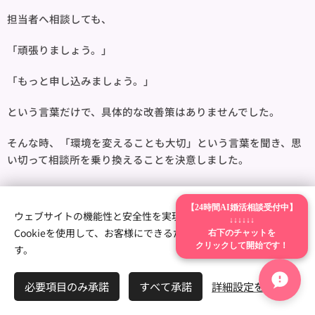
担当者へ相談しても、
「頑張りましょう。」
「もっと申し込みましょう。」
という言葉だけで、具体的な改善策はありませんでした。
そんな時、「環境を変えることも大切」という言葉を聞き、思
い切って相談所を乗り換えることを決意しました。
すると、
【24時間AI婚活相談受付中】
ウェブサイトの機能性と安全性を実現するため、Webnodeは
↓↓↓↓↓↓
プロフィール写真を変更。
右下のチャットを
Cookieを使用して、お客様にできるだけ最高の体験を提供しま
クリックして開始です！
す。
自己PR文を改善。
申し込み方法を変更。
必要項目のみ承諾
すべて承諾
詳細設定を開く
担当者との定期面談。