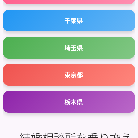
🌊 千葉県
🍀 埼玉県
🏙 東京都
🌳 栃木県
📊 結婚相談所を乗り換え