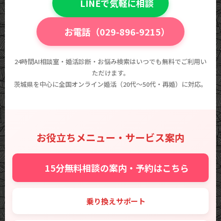
💬 LINEで気軽に相談
📞 お電話（029-896-9215）
24時間AI相談室・婚活診断・お悩み検索はいつでも無料でご利用い
ただけます。
茨城県を中心に全国オンライン婚活（20代〜50代・再婚）に対応。
お役立ちメニュー・サービス案内
✨ 15分無料相談の案内・予約はこちら
🔑 乗り換えサポート