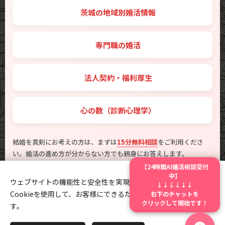
🗾 茨城の地域別婚活情報
💼 専門職の婚活
🤝 法人契約・福利厚生
💖 心の数（診断心理学）
結婚を真剣にお考えの方は、まずは
15分無料相談
をご利用くださ
い。婚活の進め方が分からない方でも親身にお答えします。
【24時間AI婚活相談受付
他社からの乗り換えをご検討の方は
乗り換えサポート
、地元での婚
中】
活をお探しの方は
茨城の地域別婚活
をご覧ください。
ウェブサイトの機能性と安全性を実現するため、Webnodeは
↓↓↓↓↓↓
右下のチャットを
Cookieを使用して、お客様にできるだけ最高の体験を提供しま
クリックして開始です！
す。