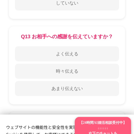
していない
Q13 お相手への感謝を伝えていますか？
よく伝える
時々伝える
あまり伝えない
Q14 婚活疲れを感じていますか？
【24時間AI婚活相談受付中】
ウェブサイトの機能性と安全性を実現するため、Webnodeは
↓↓↓↓↓↓
右下のチャットを