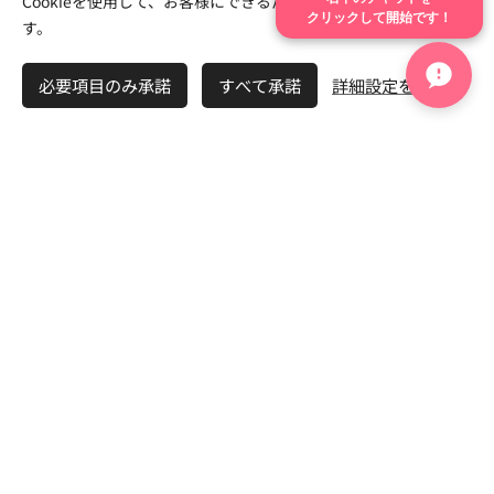
Cookieを使用して、お客様にできるだけ最高の体験を提供しま
クリックして開始です！
感じない
す。
必要項目のみ承諾
すべて承諾
詳細設定を開く
少し感じる
かなり感じる
Q15 今の婚活方法を改善する気持ちはありま
すか？
ある
少しある