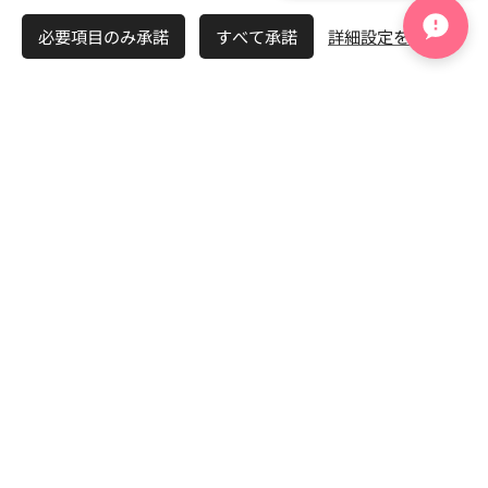
言語
必要項目のみ承諾
すべて承諾
詳細設定を開く
日本語
English
ホーム
初めての方
婚活カウンセリング
会社概要
当社の存在する意義
LuckBridalClub会員規約
個人情報保護方針
個人情報保護規定
代表仲人プロフィール
安心感（入会すると得られる）
安心できる結婚７つのSTEP
ご成婚までの流れ
ご入会に必要なもの
お相手検索システム
よくある質問 Q＆A
サービス（料金）
会員アカデミー