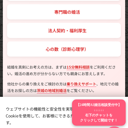
💼 専門職の婚活
🤝 法人契約・福利厚生
💖 心の数（診断心理学）
結婚を真剣にお考えの方は、まずは
15分無料相談
をご利用くださ
い。婚活の進め方が分からない方でも親身にお答えします。
他社からの乗り換えをご検討の方は
乗り換えサポート
、地元での婚
活をお探しの方は
茨城の地域別婚活
をご覧ください。
【24時間AI婚活相談受付中】
ウェブサイトの機能性と安全性を実現するため、Webnodeは
↓↓↓↓↓↓
Cookieを使用して、お客様にできるだけ最高の体験を提供しま
右下のチャットを
製作
はんこ広場つくば二の宮店
Cookie
クリックして開始です！
す。