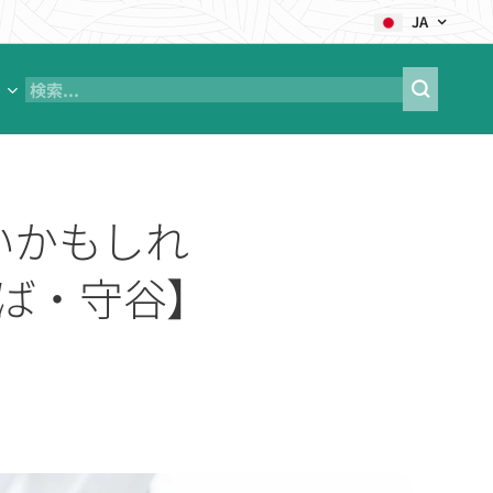
JA
いかもしれ
ば・守谷】