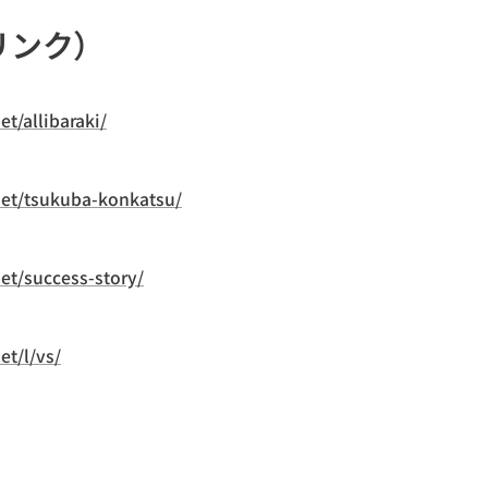
リンク）
t/allibaraki/
net/tsukuba-konkatsu/
et/success-story/
et/l/vs/