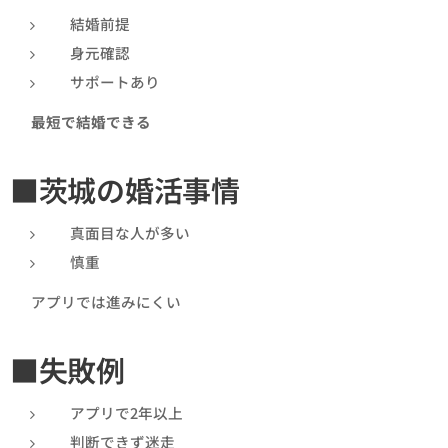
結婚前提
身元確認
サポートあり
👉
最短で結婚できる
■茨城の婚活事情
真面目な人が多い
慎重
👉 アプリでは進みにくい
■失敗例
アプリで2年以上
判断できず迷走